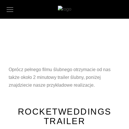
Oprócz pełnego filmu ślubnego otrzymacie od nas
także około 2 minutowy trailer ślubny, poniżej
znajdziecie nasze przykładowe realizacje.
ROCKETWEDDINGS
TRAILER